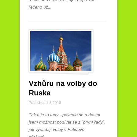
řečeno už...
Vzhůru na volby do
Ruska
Published 8.3.2018
Tak a je to tady - povedlo se a dostal
jsem možnost podívat se z "první řady",
jak vypadají volby v Putinově
děržavě. ...