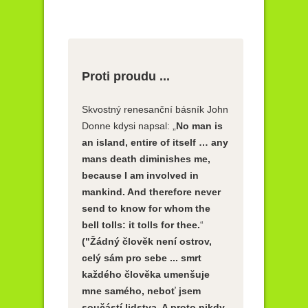
Proti proudu ...
Skvostný renesanční básník John
Donne kdysi napsal: „
No man is
an island, entire of itself … any
mans death diminishes me,
because I am involved in
mankind. And therefore never
send to know for whom the
bell tolls: it tolls for thee.
“
("Žádný člověk není ostrov,
celý sám pro sebe ... smrt
každého člověka umenšuje
mne samého, neboť jsem
součástí lidstva. A proto nikdy