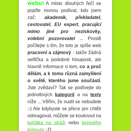
webu!
A místo dlouhých řečí se
pojďte rovnou podívat, kdo jsem
zač:
akademik, překladatel,
cestovatel, EU expert, pracující
mimo jiné pro neziskovky,
volební pozorovatel
... Prostě
počítejte s tím, že toto je spíše web
pracovní a zájmový
- takže žádná
selfíčka a podobné hlouposti, ale
hlavně informace o tom,
co a proč
dělám, a k tomu různá zamyšlení
o světě, kterého jsme součástí
.
Jste zvědaví? Tak se podívejte do
jednotlivých
kategorií
a na
texty
níže ... Věřím, že nudit se nebudete
;-) Ale kdybyste se přece jen chtěli
odreagovat, můžete se kouknout na
koťátka na stráži
nebo
bojového
kohouta
:-D