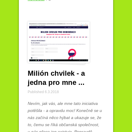
Milión chvilek - a
jedna pro mne ...
Published 6.3.2018
Nevím, jak vás, ale mne tato iniciativa
potěšila - a opravdu moc! Konečně se u
nás začíná něco hýbat a ukazuje se, že
to, čemu se říká občanská společnost,
u nás přece jen existuje. Popravdě